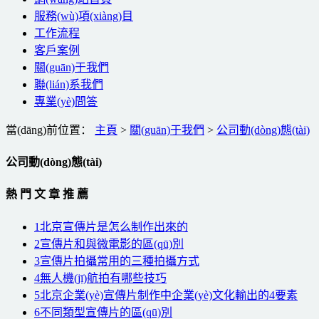
服務(wù)項(xiàng)目
工作流程
客戶案例
關(guān)于我們
聯(lián)系我們
專業(yè)問答
當(dāng)前位置：
主頁
>
關(guān)于我們
>
公司動(dòng)態(tài)
公司動(dòng)態(tài)
熱 門 文 章 推 薦
1
北京宣傳片是怎么制作出來的
2
宣傳片和與微電影的區(qū)別
3
宣傳片拍攝常用的三種拍攝方式
4
無人機(jī)航拍有哪些技巧
5
北京企業(yè)宣傳片制作中企業(yè)文化輸出的4要素
6
不同類型宣傳片的區(qū)別