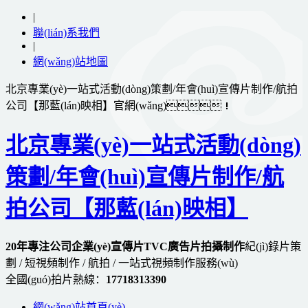
|
聯(lián)系我們
|
網(wǎng)站地圖
北京專業(yè)一站式活動(dòng)策劃/年會(huì)宣傳片制作/航拍
公司【那藍(lán)映相】官網(wǎng)！
北京專業(yè)一站式活動(dòng)
策劃/年會(huì)宣傳片制作/航
拍公司【那藍(lán)映相】
20年專注
公司企業(yè)宣傳片
TVC廣告片拍攝制作
紀(jì)錄片策
劃 / 短視頻制作 / 航拍 / 一站式視頻制作服務(wù)
全國(guó)拍片熱線：
17718313390
網(wǎng)站首頁(yè)