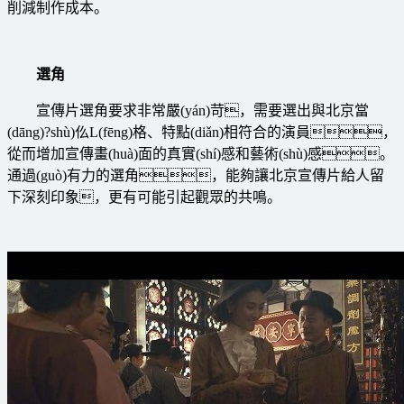
削減制作成本。
選角
宣傳片選角要求非常嚴(yán)苛，需要選出與北京當
(dāng)?shù)仫L(fēng)格、特點(diǎn)相符合的演員，
從而增加宣傳畫(huà)面的真實(shí)感和藝術(shù)感。
通過(guò)有力的選角，能夠讓北京宣傳片給人留
下深刻印象，更有可能引起觀眾的共鳴。