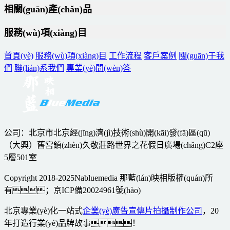
相關(guān)產(chǎn)品
服務(wù)項(xiàng)目
首頁(yè)
服務(wù)項(xiàng)目
工作流程
客戶案例
關(guān)于我
們
聯(lián)系我們
專業(yè)問(wèn)答
公司：北京市北京經(jīng)濟(jì)技術(shù)開(kāi)發(fā)區(qū)
（大興）舊宮鎮(zhèn)久敬莊路世界之花假日廣場(chǎng)C2座
5層501室
Copyright 2018-2025Nabluemedia 那藍(lán)映相版權(quán)所
有；
京ICP備20024961號(hào)
北京專業(yè)化一站式
企業(yè)廣告宣傳片拍攝制作公司
，20
年打造行業(yè)品牌故事！