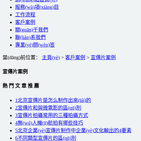
服務(wù)項(xiàng)目
工作流程
客戶案例
關(guān)于我們
聯(lián)系我們
專業(yè)問(wèn)答
當(dāng)前位置：
主頁(yè)
>
客戶案例
>
宣傳片案例
宣傳片案例
熱 門 文 章 推 薦
1
北京宣傳片是怎么制作出來(lái)的
2
宣傳片和與微電影的區(qū)別
3
宣傳片拍攝常用的三種拍攝方式
4
無(wú)人機(jī)航拍有哪些技巧
5
北京企業(yè)宣傳片制作中企業(yè)文化輸出的4要素
6
不同類型宣傳片的區(qū)別