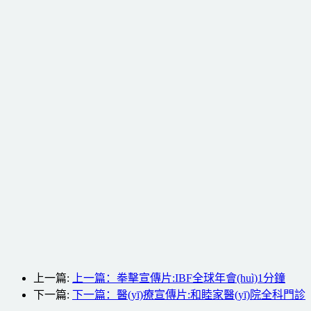
上一篇:
上一篇：拳擊宣傳片:IBF全球年會(huì)1分鐘
下一篇:
下一篇：醫(yī)療宣傳片:和睦家醫(yī)院全科門診