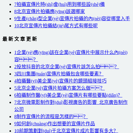
7
拍攝宣傳片時(shí)會(huì)用到哪些設(shè)備
8
北京宣傳片拍攝應(yīng)該選哪家
9
生產(chǎn)型企業(yè)宣傳片拍攝的內(nèi)容從哪里入手
10
北京宣傳片拍攝結(jié)尾方式有哪些呢
最 新 文 章 更 新
1
企業(yè)應(yīng)該在企業(yè)宣傳片中展示什么內(nèi)
容？
2
投放抖音的北京企業(yè)宣傳片該怎么拍？
3
四川集團(tuán)宣傳片拍攝包含哪些要素？
4
拍攝醫(yī)美企業(yè)宣傳片的鏡頭組接技巧
5
北京企業(yè)宣傳片拍攝方案怎么做？
6
拍攝制作醫(yī)美企業(yè)宣傳片有哪些要點(diǎn)？
7
北京微電影制作對(duì)影視廣告的影響_北京廣告制作
公司
8
制作宣傳片的流程是怎樣的？
9
如何創(chuàng)作出想要的宣傳片作品
10
前期策劃對(duì)于北京宣傳片成片影響有多大？