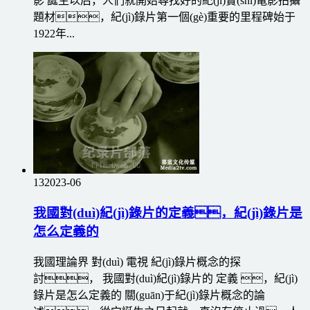
影 誕生以后，人們就開始尋找好的紀(jì)實(shí)電影拍攝
題材，紀(jì)錄片第一個(gè)重要的里程碑始于
1922年...
13
2023-06
我國對(duì)紀(jì)錄片的定義，紀(jì)錄片是
怎么定義的
我國理論界 對(duì) 電視 紀(jì)錄片概念的探
討， 我國對(duì)紀(jì)錄片的 定義 ，紀(jì)
錄片是怎么定義的 關(guān)于紀(jì)錄片概念的論