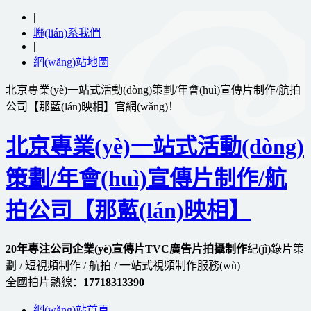
|
聯(lián)系我們
|
網(wǎng)站地圖
北京專業(yè)一站式活動(dòng)策劃/年會(huì)宣傳片制作/航拍
公司【那藍(lán)映相】官網(wǎng)！
北京專業(yè)一站式活動(dòng)
策劃/年會(huì)宣傳片制作/航
拍公司【那藍(lán)映相】
20年專注
公司企業(yè)宣傳片
TVC廣告片拍攝制作
紀(jì)錄片策
劃 / 短視頻制作 / 航拍 / 一站式視頻制作服務(wù)
全國拍片熱線：
17718313390
網(wǎng)站首頁