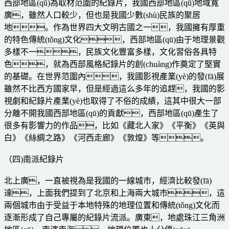
西部地區(qū)為取材范圍的紀錄片，我國西部地區(qū)地域寬
廣，雖然人口較少，但也是我國少數(shù)民族的聚居
地。作為世界四大文明古國之一，我國擁有厚重
的特色傳統(tǒng)文化，西部地區(qū)由于地理景觀
多樣不一，民族文化豐富多樣，文化習俗各具特
色，就為西部風格紀錄片的創(chuàng)作奠定了堅實
的基礎。在世界范圍內，我國影視產業(yè)的發(fā)展
雖然不比西方國家早，但是經過這么多年的追趕，我國的影
視劇和紀錄片產業(yè)也取得了不俗的成績，這其中很大一部
分離不開我國西部地區(qū)的貢獻，西部地區(qū)產生了
很多有影響力的作品，比如《藏北人家》《平衡》《英與
白》《絲綢之路》《河西走廊》《敦煌》等。
（四)南派紀錄片
北上廣，一直被視為是我國的一線城市，經濟比較發(fā)
達，上面我們提到了北京和上海兩大城市，這
兩個城市由于受益于本地特殊的地理位置和傳統(tǒng)文化而
逐漸形成了自己專屬的紀錄片流派。廣東，地處珠江三角洲