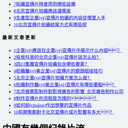
7
拍攝宣傳片時會用到哪些設備
8
北京宣傳片拍攝應該選哪家
9
生產型企業(yè)宣傳片拍攝的內容從哪里入手
10
北京宣傳片拍攝結尾方式有哪些呢
最 新 文 章 更 新
1
企業(yè)應該在企業(yè)宣傳片中展示什么內容？
2
投放抖音的北京企業(yè)宣傳片該怎么拍？
3
四川集團宣傳片拍攝包含哪些要素？
4
拍攝醫(yī)美企業(yè)宣傳片的鏡頭組接技巧
5
北京企業(yè)宣傳片拍攝方案怎么做？
6
拍攝制作醫(yī)美企業(yè)宣傳片有哪些要點？
7
北京微電影制作對影視廣告的影響_北京廣告制作公司
8
制作宣傳片的流程是怎樣的？
9
如何創(chuàng)作出想要的宣傳片作品
10
前期策劃對于北京宣傳片成片影響有多大？