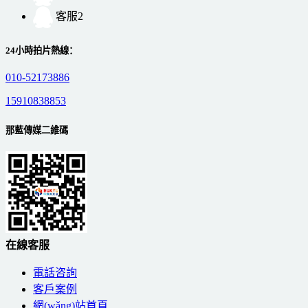
客服2
24小時拍片熱線：
010-52173886
15910838853
那藍傳媒二維碼
在
線
客
服
電話咨詢
客戶案例
網(wǎng)站首頁