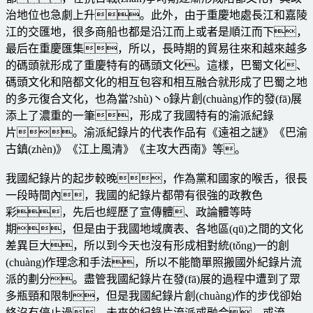
治地位也急劇上升。此外，由于重慶地處長江和嘉陵
江的交匯地，很多商船也都是沿江而上或者是順江而下，
最后在重慶匯集，所以，長時期的貿易往來和越來越多
的碼頭就形成了重慶特有的碼頭文化。這樣，巴蜀文化、
碼頭文化和陪都文化的相互包容和相互融合就形成了巴蜀之地
的多元復合文化，也為當?shù)丶o錄片創(chuàng)作的發(fā)展
添上了濃重的一筆，形成了我國特有的渝派紀錄
片。渝派紀錄片的代表作品有《遠祖之謎》《巴渝
古鎮(zhèn)》《江上風清》《主攻大西南》等。
我國紀錄片的起步較晚，作為黨和國家的喉舌，很長
一段時間內，我國的紀錄片都帶有很強的政教色
彩，先后也經歷了宣傳體、政論體等時
期，但是由于我國地域廣表、各地區(qū)之間的文化
差異巨大，所以到今天也沒有形成相對統(tǒng)一的創
(chuàng)作理念和手法，所以不能簡單照搬國外紀錄片流
派的劃分。盡管我國紀錄片在發(fā)展的過程中遭到了眾
多瓶頸和限制，但是我國紀錄片創(chuàng)作的步伐卻始
終沒有停止過，未來的紀錄片流派或融合，或流