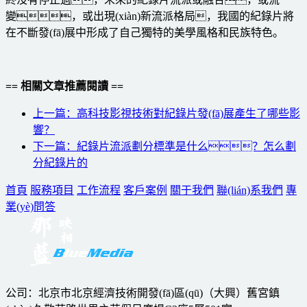
變，或出現(xiàn)新流派格局，我國的紀錄片將
在不斷發(fā)展中形成了自己獨特的美學風格和民族特色。
== 相關文章推薦閱讀 ==
上一篇：高科技影視技術對紀錄片發(fā)展產生了哪些影
響？
下一篇：紀錄片流派劃分標準是什么？怎么劃
分紀錄片的
首頁
服務項目
工作流程
客戶案例
關于我們
聯(lián)系我們
專
業(yè)問答
公司：北京市北京經濟技術開發(fā)區(qū)（大興）舊宮鎮