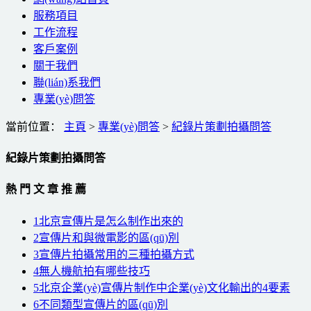
服務項目
工作流程
客戶案例
關于我們
聯(lián)系我們
專業(yè)問答
當前位置：
主頁
>
專業(yè)問答
>
紀錄片策劃拍攝問答
紀錄片策劃拍攝問答
熱 門 文 章 推 薦
1
北京宣傳片是怎么制作出來的
2
宣傳片和與微電影的區(qū)別
3
宣傳片拍攝常用的三種拍攝方式
4
無人機航拍有哪些技巧
5
北京企業(yè)宣傳片制作中企業(yè)文化輸出的4要素
6
不同類型宣傳片的區(qū)別